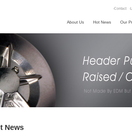
‧
Contact
‧
L
About Us
Hot News
Our P
t News