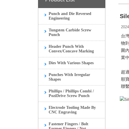
Punch and Die Reversed
Sil
Engineering
2024
Tungsten Carbide Screw
Punch
台
物
Header Punch With
圍
Convex/Concave Marking
業
Dies With Various Shapes
超
Punches With Irregular
順
Shapes
聯繫方
Phillips / Phillips Combi /
PoziDrive Screw Punch
Electrode Tooling Made By
CNC Engraving
Fastener Fingers / Bolt
Former Fingers / Nut