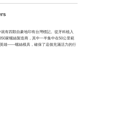
ers
中就有四顆自豪地印有台灣標記。從牙科植入
50家螺絲製造商，其中一半集中在50公里範
的英雄——螺絲模具，確保了這個充滿活力的行