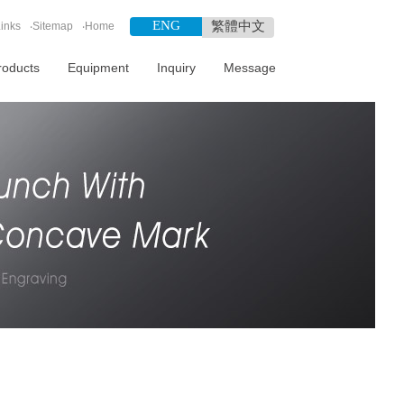
ENG
繁體中文
inks
‧
Sitemap
‧
Home
roducts
Equipment
Inquiry
Message