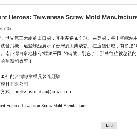
ent Heroes: Taiwanese Screw Mold Manufactur
/07/05
灣，世界第三大螺絲出口國，其生產遍布全球。在美國，每十顆螺絲
到波音飛機，這些螺絲展示了台灣的工業成就。在這個領域，有超過18
內。南台灣自豪地擁有“螺絲王國”的稱號。別忘了，那些往往被忽視
中的創新和效率！
過35年的台灣專業模具製造經驗
寶模具有限公司
式：melissasoonbau@gmail.com
Back